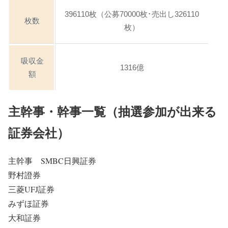
396110枚（公募70000枚･売出し326110
枚数
枚）
吸収金
1316億
額
主幹事・幹事一覧（抽選参加が出来る
証券会社）
主幹事 SMBC日興証券
野村證券
三菱UFJ証券
みずほ証券
大和証券