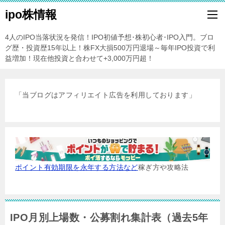
ipo株情報
4人のIPO当落状況を発信！IPO初値予想･株初心者･IPO入門。ブロ
グ歴・投資歴15年以上！株FX大損500万円退場～毎年IPO投資で利
益増加！現在他投資と合わせて+3,000万円超！
「当ブログはアフィリエイト広告を利用しております」
ポイント有効期限を永年する方法など
稼ぎ方や攻略法
IPO月別上場数・公募割れ集計表（過去5年