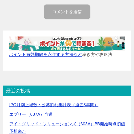
ポイント有効期限を永年する方法など
稼ぎ方や攻略法
最近の投稿
IPO月別上場数・公募割れ集計表（過去5年間）
エブリー（607A）当選
アイ・グリッド・ソリューションズ（603A）BB開始時点初値
予想来た