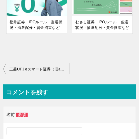
松井証券 IPOルール 当選状
むさし証券 IPOルール 当選
況・抽選配分・資金拘束など
状況・抽選配分・資金拘束など
投
三菱UFJ eスマート証券（旧auカブコム証券）2/1～名称変更しています
稿
ナ
コメントを残す
ビ
ゲ
名前
必須
ー
シ
ョ