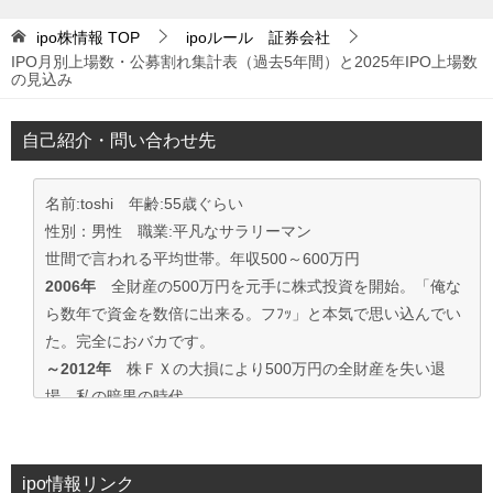
ipo株情報
TOP
ipoルール 証券会社
IPO月別上場数・公募割れ集計表（過去5年間）と2025年IPO上場数
の見込み
自己紹介・問い合わせ先
名前:toshi 年齢:55歳ぐらい
性別：男性 職業:平凡なサラリーマン
世間で言われる平均世帯。年収500～600万円
2006年
全財産の500万円を元手に株式投資を開始。「俺な
ら数年で資金を数倍に出来る。フﾌｯ」と本気で思い込んでい
た。完全におバカです。
～2012年
株ＦＸの大損により500万円の全財産を失い退
場。私の暗黒の時代。
2013年～
資金30万円でIPO投資を真剣に再ｽﾀｰﾄ。
この時からﾌﾞﾛｸﾞもｽﾀｰﾄ。
投資の王道は手堅くｺﾂｺﾂ長期間、実践して利益を積上げて行
ipo情報リンク