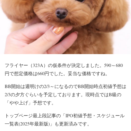
フライヤー（323A）の仮条件が決定しました。590～680
円で想定価格は660円でした。妥当な価格ですね。
BB開始は週明けの2/3～になるのでBB開始時点初値予想は
2/3の夕方ぐらいを予定しております。現時点ではB級の
「やや上げ」予想です。
トップページ最上段記事の「IPO初値予想・スケジュール
一覧表(2025年最新版)」も更新済みです。