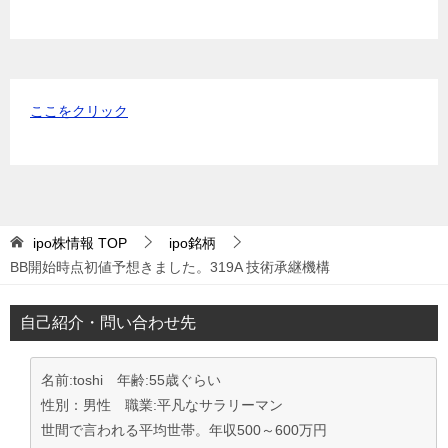
ここをクリック
ipo株情報
TOP
ipo銘柄
BB開始時点初値予想きました。319A 技術承継機構
自己紹介・問い合わせ先
名前:toshi 年齢:55歳ぐらい
性別：男性 職業:平凡なサラリーマン
世間で言われる平均世帯。年収500～600万円