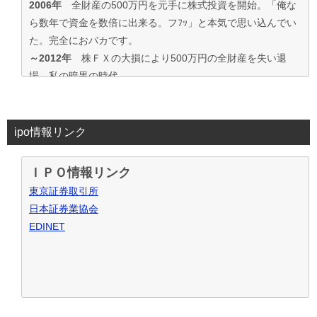
2006年
全財産の500万円を元手に株式投資を開始。「俺な
ら数年で資金を数倍に出来る。フﾌｯ」と本気で思い込んでい
た。完全におバカです。
～2012年
株ＦＸの大損により500万円の全財産を失い退
場。私の暗黒の時代。
2013年～
資金30万円でIPO投資を真剣に再ｽﾀｰﾄ。
この時からﾌﾞﾛｸﾞもｽﾀｰﾄ。
投資の王道は手堅くｺﾂｺﾂ長期間、実践して利益を積上げて行
ipo情報リンク
く事と気付く。
IPO投資で毎年50万円ずつ増やす目標。
ＩＰＯ情報リンク
～2016年
目標を大きく上回り500万円の大損分を取り戻す
東京証券取引所
事が出来た。
日本証券業協会
2017年～
資金も順調に増えたのでIPO投資資金を500万円
EDINET
で残りの資金でIPOｾｶﾝﾀﾞﾘｰ･ﾛﾎﾞｱﾄﾞﾊﾞｲｻﾞｰ･ｿｰｼｬﾙﾚﾝﾃﾞｨﾝｸﾞ･暴
落ﾘﾊﾞｳﾝﾄﾞ投資など追加し実践中
2021年～
IPO投資などを中心にして投資合計利益2,000万
円達成！