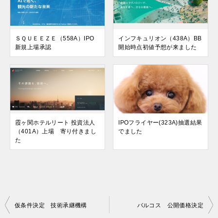
ＳＱＵＥＥＺＥ（558A）IPO
インフキュリオン（438A）BB
新規上場承認
開始時点初値予想が来ました
霞ヶ関ホテルリート 投資法人
IPOフライヤー(323A)抽選結果
（401A）上場 寄り付きまし
でました
た
投
仮条件決定 技術承継機構
バルコス 公開価格決定