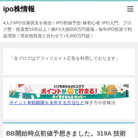
ipo株情報
4人のIPO当落状況を発信！IPO初値予想･株初心者･IPO入門。ブロ
グ歴・投資歴15年以上！株FX大損500万円退場～毎年IPO投資で利
益増加！現在他投資と合わせて+3,000万円超！
「当ブログはアフィリエイト広告を利用しております」
ポイント有効期限を永年する方法など
稼ぎ方や攻略法
BB開始時点初値予想きました。319A 技術