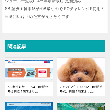
ジュール一覧表(2025年最新版)」更新済み
SBI証券主幹事銘柄のB級なのでIPOチャレンジP使用の
当選狙いは止めた方が良さそうです
関連記事
SBI新生銀行（8303）BB開始
ﾌﾞｯｷﾝｸﾞﾘｿﾞｰﾄ（324A）BB開始
時点初値予想来ました
時点、初値予想来ました。