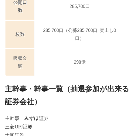
公開
口
285,700口
数
285,700口（公募285,700口･売出し0
枚数
口）
吸収金
298億
額
主幹事・幹事一覧（抽選参加が出来る
証券会社）
主幹事 みずほ証券
三菱UFJ証券
大和証券