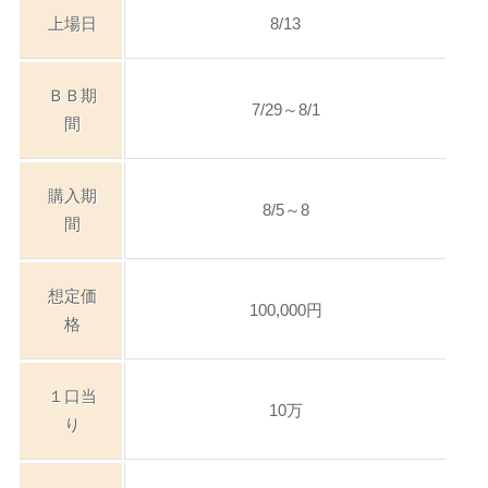
上場日
8/13
ＢＢ期
7/29～8/1
間
購入期
8/5～8
間
想定価
100,000円
格
１口当
10万
り